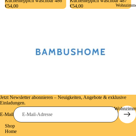
Küchenteppich waschbar 486
Küchenteppich waschbar 487
Wohnzimm
&
€54,00
€54,00
Badetücher
Jetzt Newsletter abonnieren – Neuigkeiten, Angebote & exklusive
Einladungen.
Wohnzimm
E-Mail
-Teppiche
Shop
Sisal Natur
Home
Living