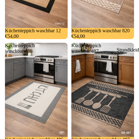
Küchenteppich waschbar 12
Küchenteppich waschbar 820
€54,00
€54,00
Küchenteppich
Küchenteppich
Strandkleid
waschbar 486
waschbar 487
&
Bademänte
Kinderbad
mäntel
Sauna- und
Hamamtuc
Badematte
Badeteppic
e
Handtüche