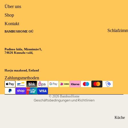
Über uns
Shop
Kontakt
Schlafzim
BAMBUSHOME OÜ
r-Teppiche
Puffy
Pudisoo küla, Männimäe/1,
Widerrufsrecht
74626 Kuusalu vald,
Teppich
Datenschutzerklärung
waschbar
AGB
Sisal Natur
Harju maakond, Estland
Versand
Zahlungsmethoden
Living
Impressum
Kissen
Kontaktinformationen
© 2026
BambusHome
Matratzens
Geschäftsbedingungen und Richtlinien
oner (Alez)
Küche