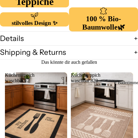
Teppiche
Sisal Natur
Living
100 % Bio-
stilvolles Design ✨
Puffy Serie
Baumwolle
🌿
Küchentep
Details
che
Shipping & Returns
Kindertepp
he
Das könnte dir auch gefallen
Bambusho
Küchenteppich
Küchenteppich
e OUTLE
waschbar 12
waschbar 820
Badezimme
Deko &
Dekoration