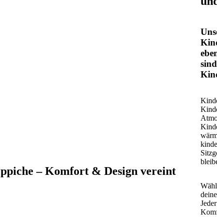
und
Unse
Kin
eben
sind
Kind
Kinde
Kinde
Atmo
Kinde
wärme
kinde
Sitzg
bleib
eppiche – Komfort & Design vereint
Wähle
deine
Jeder
Komfo