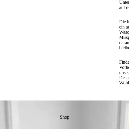
Unter
auf 
Die h
ein a
Wasc
Missg
darau
bleib
Finde
Vorli
uns s
Desig
Wohlf
Shop