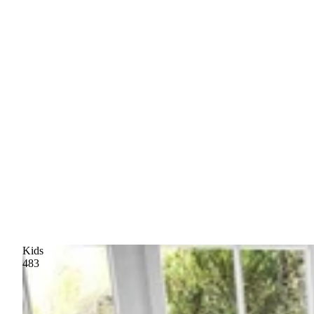
Kids
483