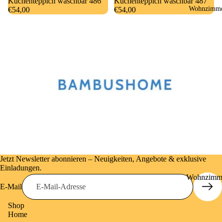
Küchenteppich waschbar 486
Küchenteppich waschbar 487
Wohnzimm
&
€54,00
€54,00
Badetücher
Jetzt Newsletter abonnieren – Neuigkeiten, Angebote & exklusive
Einladungen.
Wohnzimm
E-Mail
-Teppiche
Shop
Sisal Natur
Home
Living