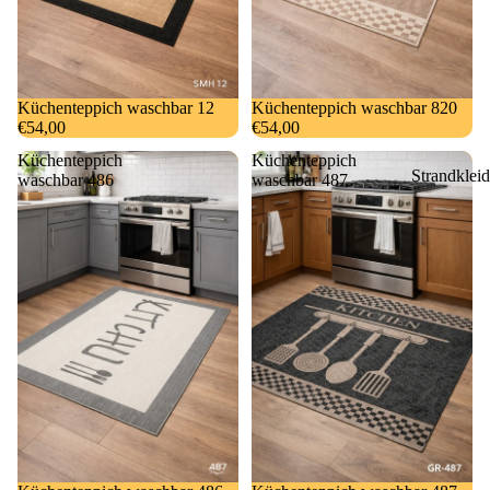
Küchenteppich waschbar 12
Küchenteppich waschbar 820
€54,00
€54,00
Küchenteppich
Küchenteppich
Strandkleid
waschbar 486
waschbar 487
&
Bademänte
Kinderbad
mäntel
Sauna- und
Hamamtuc
Badematte
Badeteppic
e
Handtüche