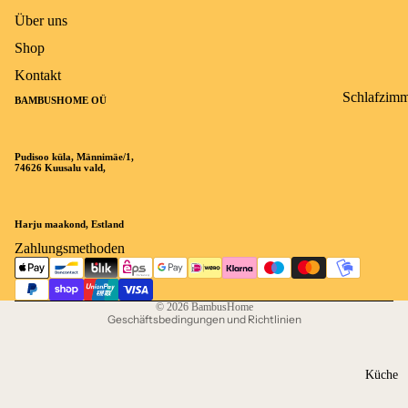
Über uns
Shop
Kontakt
Schlafzim
BAMBUSHOME OÜ
r-Teppiche
Puffy
Pudisoo küla, Männimäe/1,
Widerrufsrecht
74626 Kuusalu vald,
Teppich
Datenschutzerklärung
waschbar
AGB
Sisal Natur
Harju maakond, Estland
Versand
Zahlungsmethoden
Living
Impressum
Kissen
Kontaktinformationen
© 2026
BambusHome
Matratzens
Geschäftsbedingungen und Richtlinien
oner (Alez)
Küche