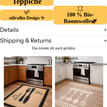
Teppiche
Sisal Natur
Living
100 % Bio-
stilvolles Design ✨
Puffy Serie
Baumwolle
🌿
Küchentep
Details
che
Shipping & Returns
Kindertepp
he
Das könnte dir auch gefallen
Bambusho
Küchenteppich
Küchenteppich
e OUTLE
waschbar 12
waschbar 820
Badezimme
Deko &
Dekoration