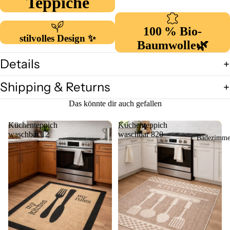
Teppiche
Sisal Natur
Living
100 % Bio-
stilvolles Design ✨
Puffy Serie
Baumwolle
🌿
Küchentep
Details
che
Shipping & Returns
Kindertepp
he
Das könnte dir auch gefallen
Bambusho
Küchenteppich
Küchenteppich
e OUTLE
waschbar 12
waschbar 820
Badezimme
Deko &
Dekoration