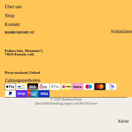
Über uns
Shop
Kontakt
Schlafzim
BAMBUSHOME OÜ
r-Teppiche
Puffy
Pudisoo küla, Männimäe/1,
Widerrufsrecht
74626 Kuusalu vald,
Teppich
Datenschutzerklärung
waschbar
AGB
Sisal Natur
Harju maakond, Estland
Versand
Zahlungsmethoden
Living
Impressum
Kissen
Kontaktinformationen
© 2026
BambusHome
Matratzens
Geschäftsbedingungen und Richtlinien
oner (Alez)
Küche