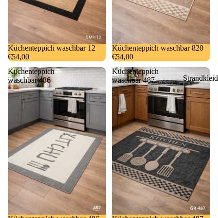
Küchenteppich waschbar 12
Küchenteppich waschbar 820
€54,00
€54,00
Küchenteppich
Küchenteppich
Strandkleid
waschbar 486
waschbar 487
&
Bademänte
Kinderbad
mäntel
Sauna- und
Hamamtuc
Badematte
Badeteppic
e
Handtüche