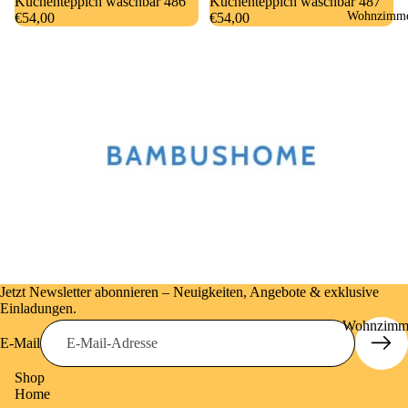
Küchenteppich waschbar 486
Küchenteppich waschbar 487
Wohnzimm
&
€54,00
€54,00
Badetücher
Jetzt Newsletter abonnieren – Neuigkeiten, Angebote & exklusive
Einladungen.
Wohnzimm
E-Mail
-Teppiche
Shop
Sisal Natur
Home
Living